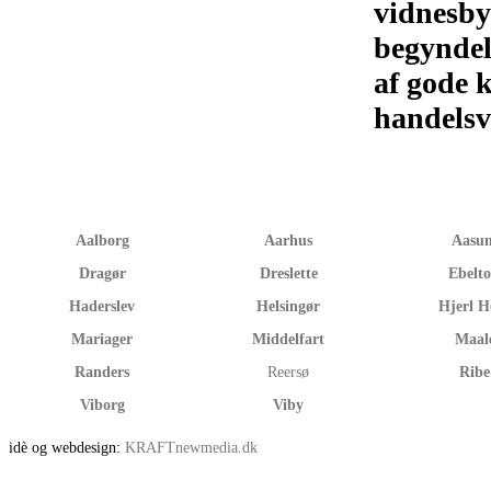
vidnesby
begyndel
af gode 
handels
Aalborg
Aarhus
Aasu
Dragør
Dreslette
Ebelto
Haderslev
Helsingør
Hjerl H
Mariager
Middelfart
Maal
Randers
Reersø
Ribe
Viborg
Viby
idè og webdesign:
KRAFTnewmedia.dk