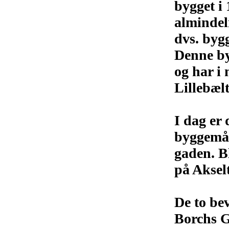
bygget i
almindel
dvs. byg
Denne by
og har i 
Lillebælt
I dag er
byggemåd
gaden. B
på Aksel
De to be
Borchs G