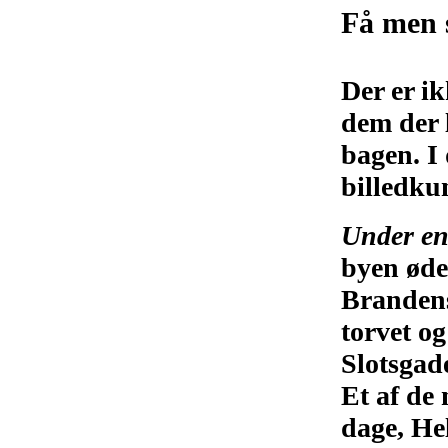
Få men 
Der er i
dem der l
bagen. I 
billedku
Under e
byen øde
Brandens
torvet o
Slotsgad
Et af de 
dage, He